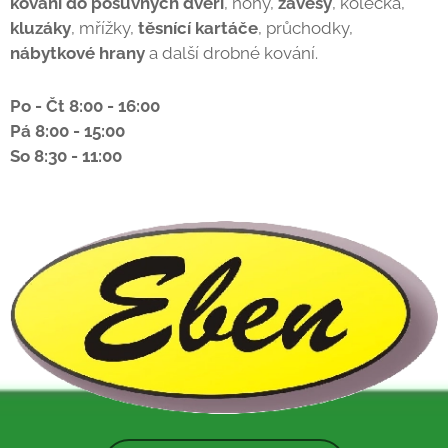
kování do posuvných dveří
, nohy,
závěsy
, kolečka,
kluzáky
, mřížky,
těsnící kartáče
, průchodky,
nábytkové hrany
a další drobné kování.
Po - Čt 8:00 - 16:00
Pá 8:00 - 15:00
So 8:30 - 11:00