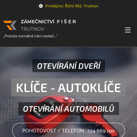
Prodejna: Říční 992, Trutnov
ZÁMEČNICTVÍ
F
I
Š
E
R
TRUTNOV
„Protože
normálně
nám
nestačí..
.“
OTEVÍRÁNÍ DVEŘÍ
KLÍČE - AUTOKLÍČE
OTEVÍRÁNÍ
AUTOMOBILŮ
POHOTOVOST / TELEFON : 724 669 190