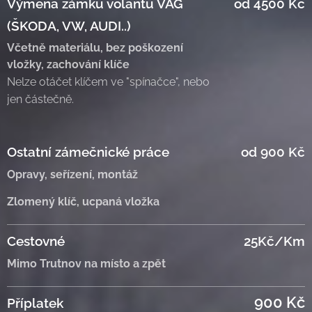
Výměna zámku volantu VAG
od 4500 Kč
(ŠKODA, VW, AUDI..)
Včetně materiálu, bez poškození
vložky, zachování klíče
Nelze otáčet klíčem ve "spínačce", nebo
jen částečně.
Ostatní zámečnické práce
od 900 Kč
Opravy, seřízení, montáž
Zlomený klíč, ucpaná vložka
Cestovné
25Kč/Km
Mimo Trutnov na místo a zpět
900 Kč
Příplatek