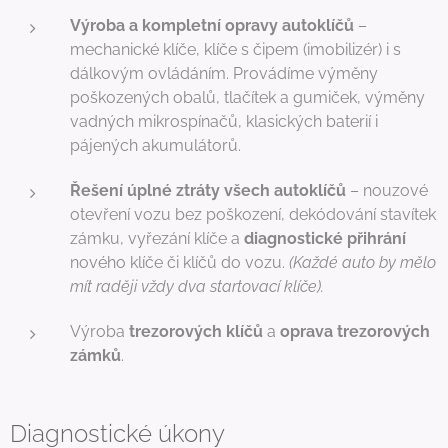
Výroba a kompletní opravy autoklíčů
–
mechanické klíče, klíče s čipem (imobilizér) i s
dálkovým ovládáním. Provádíme výměny
poškozených obalů, tlačítek a gumiček, výměny
vadných mikrospínačů, klasických baterií i
pájených akumulátorů.
Řešení úplné ztráty všech autoklíčů
– nouzové
otevření vozu bez poškození, dekódování stavítek
zámku, vyřezání klíče a
diagnostické přihrání
nového klíče či klíčů do vozu.
(Každé auto by mělo
mít raději vždy dva startovací klíče).
Výroba
trezorových klíčů
a
oprava trezorových
zámků
.
Diagnostické úkony