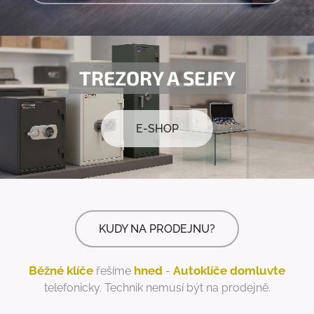
TREZORY A SEJFY
E-SHOP
KUDY NA PRODEJNU?
Běžné klíče
hned
A
utoklíče
domluvte
řešíme
-
telefonicky. Technik nemusí být na prodejně.